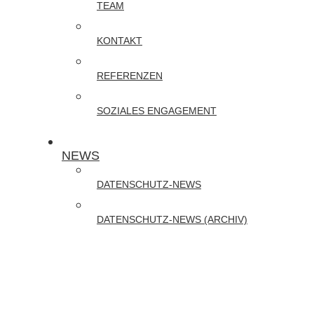
TEAM
Online-
Schulungen
KONTAKT
zu
REFERENZEN
DATENSCHUTZ
und
SOZIALES ENGAGEMENT
CYBER-
SECURITY
NEWS
DATENSCHUTZ-NEWS
DATENSCHUTZ-NEWS (ARCHIV)