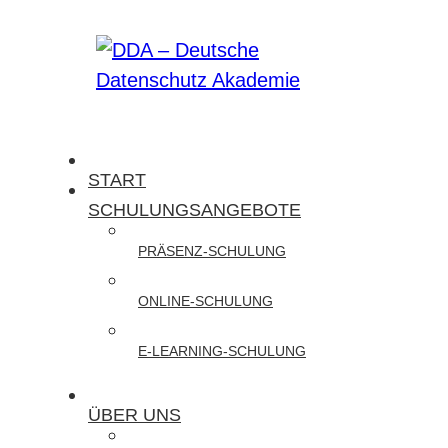
Zum
Inhalt
springen
DDA
START
–
SCHULUNGSANGEBOTE
Deutsche
PRÄSENZ-SCHULUNG
Datenschutz
Akademie
ONLINE-SCHULUNG
Wir
E-LEARNING-SCHULUNG
bieten
Präsenz-
ÜBER UNS
und