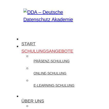
Zum
Inhalt
springen
DDA
START
–
SCHULUNGSANGEBOTE
Deutsche
PRÄSENZ-SCHULUNG
Datenschutz
Akademie
ONLINE-SCHULUNG
Wir
E-LEARNING-SCHULUNG
bieten
Präsenz-
ÜBER UNS
und