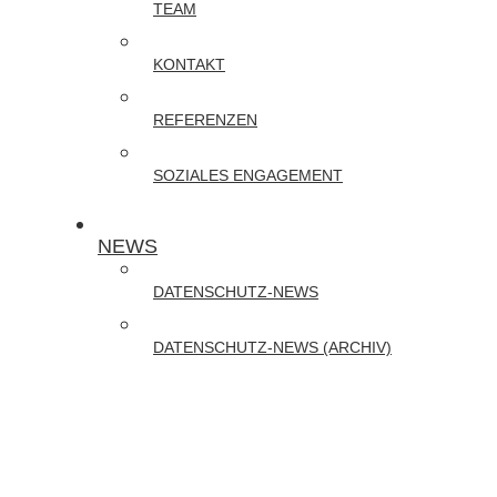
TEAM
Online-
Schulungen
KONTAKT
zu
REFERENZEN
DATENSCHUTZ
und
SOZIALES ENGAGEMENT
CYBER-
SECURITY
NEWS
DATENSCHUTZ-NEWS
DATENSCHUTZ-NEWS (ARCHIV)