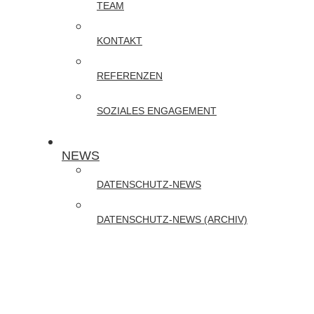
TEAM
Online-
Schulungen
KONTAKT
zu
REFERENZEN
DATENSCHUTZ
und
SOZIALES ENGAGEMENT
CYBER-
SECURITY
NEWS
DATENSCHUTZ-NEWS
DATENSCHUTZ-NEWS (ARCHIV)