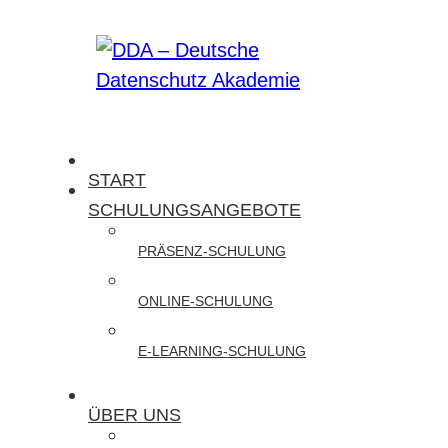
Zum
Inhalt
springen
DDA
START
–
SCHULUNGSANGEBOTE
Deutsche
PRÄSENZ-SCHULUNG
Datenschutz
Akademie
ONLINE-SCHULUNG
Wir
E-LEARNING-SCHULUNG
bieten
Präsenz-
ÜBER UNS
und