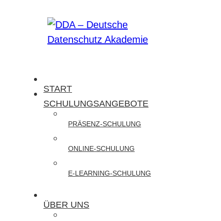
Zum
Inhalt
springen
DDA
START
–
SCHULUNGSANGEBOTE
Deutsche
PRÄSENZ-SCHULUNG
Datenschutz
Akademie
ONLINE-SCHULUNG
Wir
E-LEARNING-SCHULUNG
bieten
Präsenz-
ÜBER UNS
und