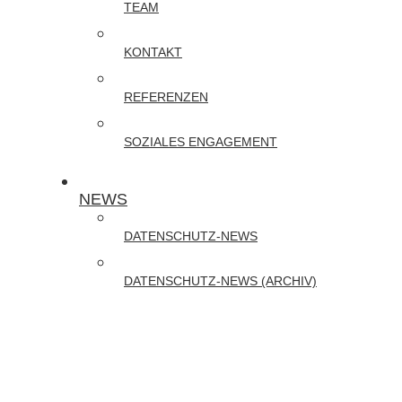
TEAM
Online-
Schulungen
KONTAKT
zu
REFERENZEN
DATENSCHUTZ
und
SOZIALES ENGAGEMENT
CYBER-
SECURITY
NEWS
DATENSCHUTZ-NEWS
DATENSCHUTZ-NEWS (ARCHIV)