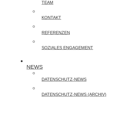
TEAM
Online-
Schulungen
KONTAKT
zu
REFERENZEN
DATENSCHUTZ
und
SOZIALES ENGAGEMENT
CYBER-
SECURITY
NEWS
DATENSCHUTZ-NEWS
DATENSCHUTZ-NEWS (ARCHIV)