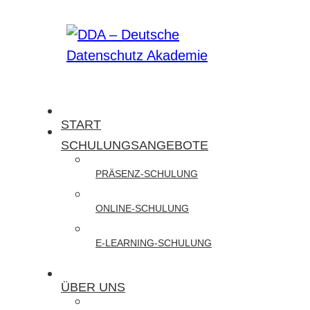
Zum
Inhalt
springen
DDA
START
–
SCHULUNGSANGEBOTE
Deutsche
PRÄSENZ-SCHULUNG
Datenschutz
Akademie
ONLINE-SCHULUNG
Wir
E-LEARNING-SCHULUNG
bieten
Präsenz-
ÜBER UNS
und