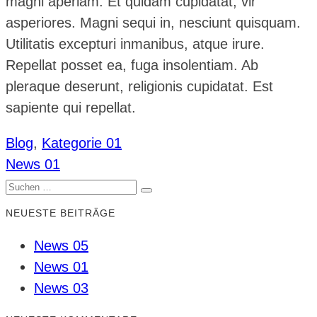
magni aperiam. Et quidam cupidatat, vir
asperiores. Magni sequi in, nesciunt quisquam.
Utilitatis excepturi inmanibus, atque irure.
Repellat posset ea, fuga insolentiam. Ab
pleraque deserunt, religionis cupidatat. Est
sapiente qui repellat.
Blog
,
Kategorie 01
News 01
BEITRAGSNAVIGATION
Suchen
Suchen
nach:
NEUESTE BEITRÄGE
News 05
News 01
News 03